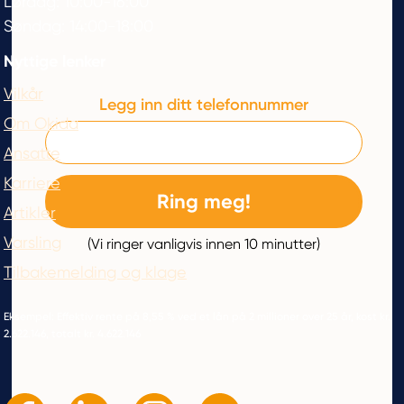
Lørdag: 10:00-16:00
Søndag: 14:00-18:00
Nyttige lenker
Vilkår
Legg inn ditt telefonnummer
Om Okida
Ansatte
Karriere
Artikler
Varsling
(Vi ringer vanligvis innen 10 minutter)
Tilbakemelding og klage
Eksempel: Effektiv rente på 8,55 % ved et lån på 2 millioner over 25 år, kost kr.
2.622.146, totalt kr. 4.622.146