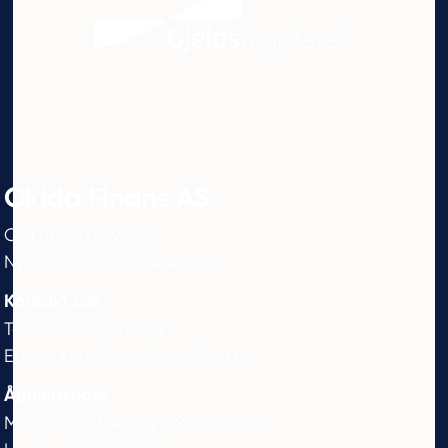
Okida Finans AS
Org nr 920 423 205
Nydalsveien 28, 0484 Oslo
Kontakt oss
Telefon:
404 56 333
Epost:
kundeservice@okida.no
Åpningstider
Mandag til Fredag: 09:00-18:00