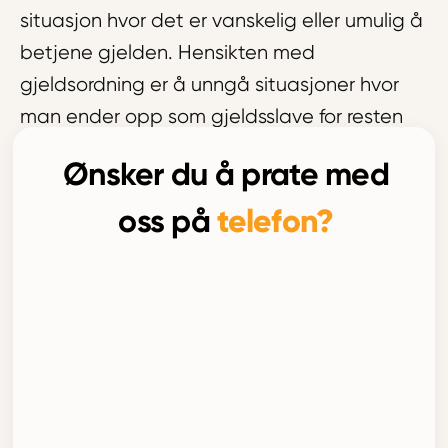
situasjon hvor det er vanskelig eller umulig å
betjene gjelden. Hensikten med
gjeldsordning er å unngå situasjoner hvor
man ender opp som gjeldsslave for resten
av livet.
Ønsker du å prate med
Les mer om Hva er gjeldsordning?
telefon?
oss på
Last inn flere artikler