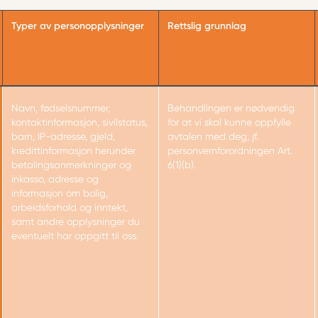
Typer av personopplysninger
Rettslig grunnlag
Navn, fødselsnummer,
Behandlingen er nødvendig
kontaktinformasjon, sivilstatus,
for at vi skal kunne oppfylle
barn, IP-adresse, gjeld,
avtalen med deg, jf.
kredittinformasjon herunder
personvernforordningen Art.
betalingsanmerkninger og
6(1)(b).
inkasso, adresse og
informasjon om bolig,
arbeidsforhold og inntekt,
samt andre opplysninger du
eventuelt har oppgitt til oss.