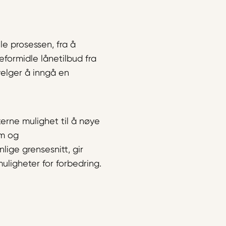
le prosessen, fra å
eformidle lånetilbud fra
velger å inngå en
erne mulighet til å nøye
om og
ige grensesnitt, gir
ligheter for forbedring.