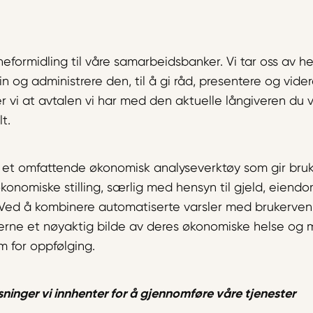
neformidling til våre samarbeidsbanker. Vi tar oss av he
n og administrere den, til å gi råd, presentere og vider
rer vi at avtalen vi har med den aktuelle långiveren du 
lt.
å et omfattende økonomisk analyseverktøy som gir bruk
konomiske stilling, særlig med hensyn til gjeld, eiend
 Ved å kombinere automatiserte varsler med brukervennl
erne et nøyaktig bilde av deres økonomiske helse og mu
m for oppfølging.
ninger vi innhenter for å gjennomføre våre tjenester