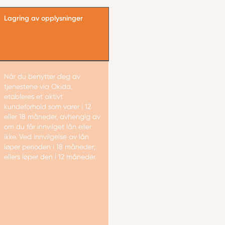
Lagring av opplysninger
Når du benytter deg av
tjenestene via Okida,
etableres et aktivt
kundeforhold som varer i 12
eller 18 måneder, avhengig av
om du får innvilget lån eller
ikke. Ved innvilgelse av lån
løper perioden i 18 måneder;
ellers løper den i 12 måneder.