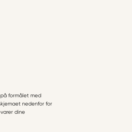
 på formålet med
 skjemaet nedenfor for
evarer dine