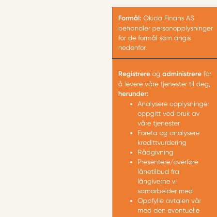
Formål:
Okida Finans AS
behandler personopplysninger
for de formål som angis
nedenfor.
Registrere
og
administrere
for
å levere våre tjenester til deg,
herunder:
Analysere opplysninger
oppgitt ved bruk av
våre tjenester
Foreta og analysere
kredittvurdering
Rådgivning
Presentere/overføre
lånetilbud fra
långiverne vi
samarbeider med
Oppfylle avtalen vår
med den eventuelle