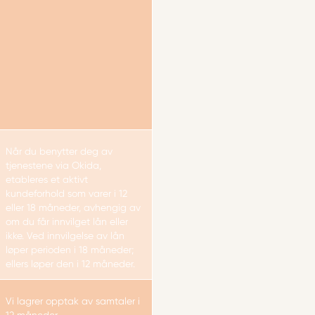
Når du benytter deg av
tjenestene via Okida,
etableres et aktivt
kundeforhold som varer i 12
eller 18 måneder, avhengig av
om du får innvilget lån eller
ikke. Ved innvilgelse av lån
løper perioden i 18 måneder;
ellers løper den i 12 måneder.
Vi lagrer opptak av samtaler i