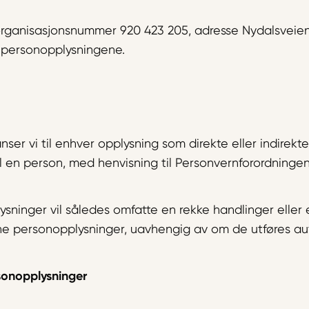
organisasjonsnummer 920 423 205, adresse Nydalsveien
 personopplysningene.
ser vi til enhver opplysning som direkte eller indire
il en person, med henvisning til Personvernforordningen
sninger vil således omfatte en rekke handlinger eller
ne personopplysninger, uavhengig av om de utføres auto
sonopplysninger