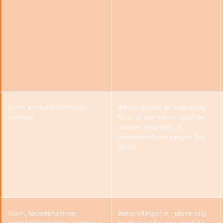
Navn, kontaktinformasjon,
Behandlingen er nødvendig
adresse.
for at vi skal kunne oppfylle
avtalen med deg, jf.
personvernforordningen Art.
6(1)(b).
Navn, fødselsnummer,
Behandlingen er nødvendig