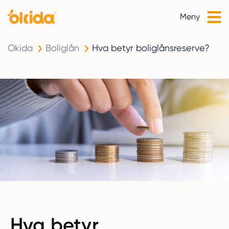
Meny
Okida
Boliglån
Hva betyr boliglånsreserve?
Hva betyr