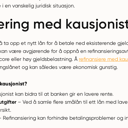
en vanskelig juridisk situasjon.
ering med kausjonis
å ta opp et nytt lån for å betale ned eksisterende gje
t kan være avgjørende for å oppnå en refinansieringsav
score eller høy gjeldsbelastning. Å
refinansiere med kau
ringslånet og kan således være økonomisk gunstig.
kausjonist?
onist kan bidra til at banken gir en lavere rente.
tgifter
– Ved å samle flere smålån til ett lån med lave
sikt.
 Refinansiering kan forhindre betalingsproblemer og i