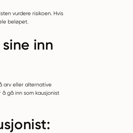
ten vurdere risikoen. Hvis
ele beløpet.
 sine inn
arv eller alternative
r å gå inn som kausjonist
usjonist: