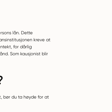
rsons lån. Dette
ansinstitusjonen kreve at
ntekt, for dårlig
hånd. Som kausjonist blir
?
et, bør du ta høyde for at