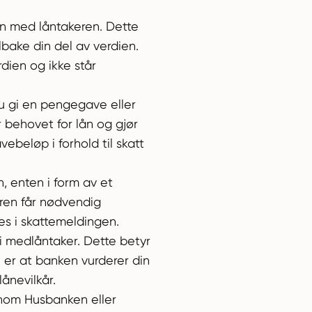
en med låntakeren. Dette
lbake din del av verdien.
dien og ikke står
u gi en pengegave eller
 behovet for lån og gjør
ebeløp i forhold til skatt
, enten i form av et
keren får nødvendig
res i skattemeldingen.
li medlåntaker. Dette betyr
n er at banken vurderer din
ånevilkår.
nnom Husbanken eller