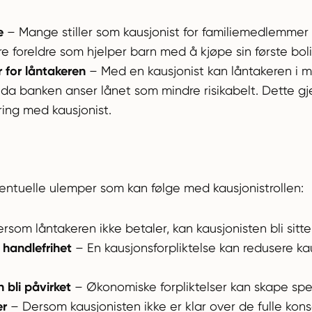
e
– Mange stiller som kausjonist for familiemedlemmer 
 foreldre som hjelper barn med å kjøpe sin første boli
 for låntakeren
– Med en kausjonist kan låntakeren i ma
, da banken anser lånet som mindre risikabelt. Dette 
ering med kausjonist.
ventuelle ulemper som kan følge med kausjonistrollen:
rsom låntakeren ikke betaler, kan kausjonisten bli sit
handlefrihet
– En kausjonsforpliktelse kan redusere k
 bli påvirket
– Økonomiske forpliktelser kan skape spe
er
– Dersom kausjonisten ikke er klar over de fulle kon