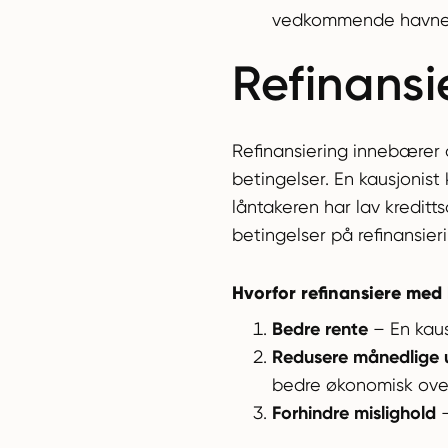
vedkommende havne i 
Refinansi
Refinansiering innebærer 
betingelser. En kausjonis
låntakeren har lav kreditt
betingelser på refinansie
Hvorfor refinansiere med 
Bedre rente
– En kausj
Redusere månedlige u
bedre økonomisk over
Forhindre mislighold
–