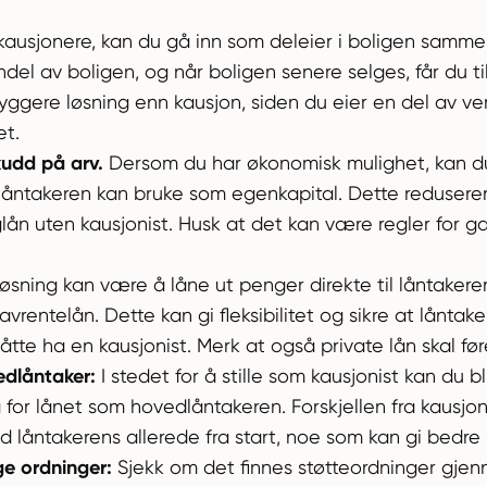
 kausjonere, kan du gå inn som deleier i boligen samm
ndel av boligen, og når boligen senere selges, får du ti
ggere løsning enn kausjon, siden du eier en del av ver
et.
kudd på arv.
Dersom du har økonomisk mulighet, kan d
låntakeren kan bruke som egenkapital. Dette reduserer
lån uten kausjonist. Husk at det kan være regler for gav
sning kan være å låne ut penger direkte til låntakeren
t lavrentelån. Dette kan gi fleksibilitet og sikre at lånta
tte ha en kausjonist. Merk at også private lån skal fø
edlåntaker:
I stedet for å stille som kausjonist kan du b
ig for lånet som hovedlåntakeren. Forskjellen fra kausjo
åntakerens allerede fra start, noe som kan gi bedre l
e ordninger:
Sjekk om det finnes støtteordninger gje