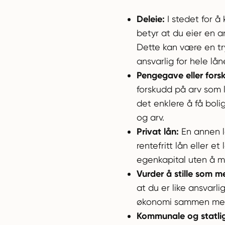
Deleie:
I stedet for å
betyr at du eier en a
Dette kan være en try
ansvarlig for hele lån
Pengegave eller fors
forskudd på arv som 
det enklere å få bolig
og arv.
Privat lån:
En annen lø
rentefritt lån eller e
egenkapital uten å må
Vurder å stille som m
at du er like ansvarl
økonomi sammen med l
Kommunale og statlig