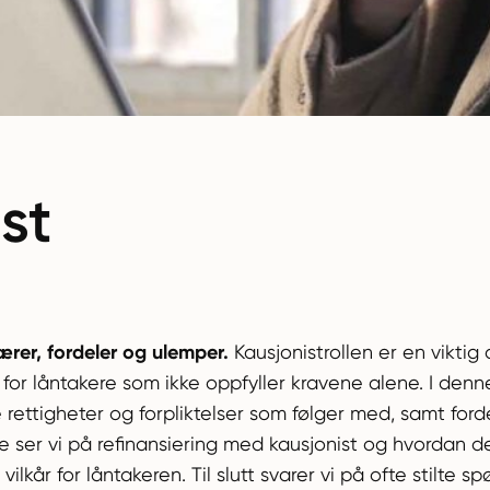
st
ærer, fordeler og ulemper.
Kausjonistrollen er en vikti
for låntakere som ikke oppfyller kravene alene. I denne 
ke rettigheter og forpliktelser som følger med, samt f
ere ser vi på refinansiering med kausjonist og hvordan 
lkår for låntakeren. Til slutt svarer vi på ofte stilte sp