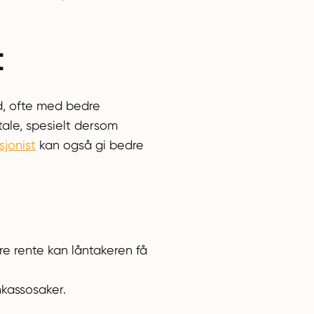
t
ld, ofte med bedre
tale, spesielt dersom
sjonist
kan også gi bedre
re rente kan låntakeren få
nkassosaker.