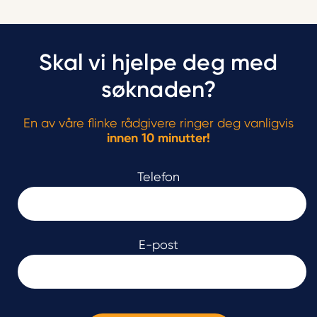
Skal vi hjelpe deg med
søknaden?
En av våre flinke rådgivere ringer deg vanligvis
innen 10 minutter!
Telefon
E-post