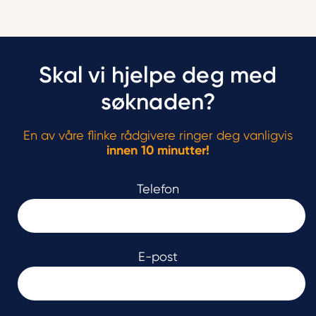
Skal vi hjelpe deg med
søknaden?
En av våre flinke rådgivere ringer deg vanligvis
innen 10 minutter!
Telefon
E-post