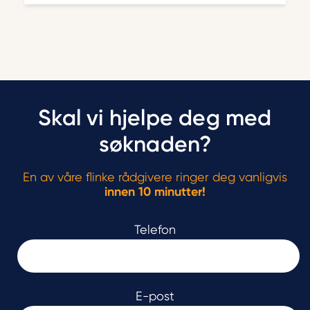
Skal vi hjelpe deg med
søknaden?
En av våre flinke rådgivere ringer deg vanligvis
innen 10 minutter!
Telefon
E-post