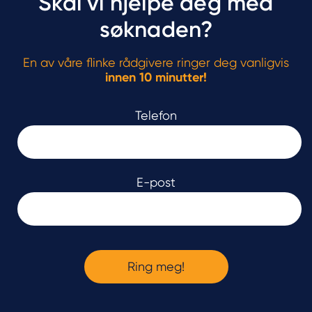
Skal vi hjelpe deg med
søknaden?
En av våre flinke rådgivere ringer deg vanligvis
innen 10 minutter!
Telefon
E-post