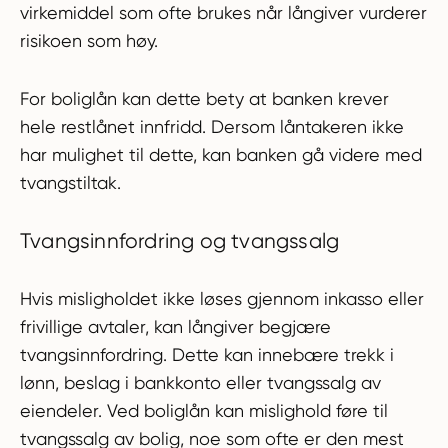
virkemiddel som ofte brukes når långiver vurderer
risikoen som høy.
For boliglån kan dette bety at banken krever
hele restlånet innfridd. Dersom låntakeren ikke
har mulighet til dette, kan banken gå videre med
tvangstiltak.
Tvangsinnfordring og tvangssalg
Hvis misligholdet ikke løses gjennom inkasso eller
frivillige avtaler, kan långiver begjære
tvangsinnfordring. Dette kan innebære trekk i
lønn, beslag i bankkonto eller tvangssalg av
eiendeler. Ved boliglån kan mislighold føre til
tvangssalg av bolig, noe som ofte er den mest