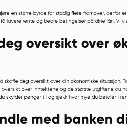
jøre en større byrde for stadig flere framover, derfor e
få lavere rente og bedre betingelser på dine lån. Vi v
 deg oversikt over 
 å skaffe deg oversikt over din økonomiske situasjon. T
 oversikt over inntektene og de største utgiftene du ha
u skylder penger til og sjekk hvor mye du betaler i re
ndle med banken d