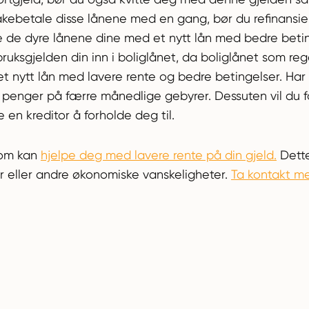
lbakebetale disse lånene med en gang, bør du refinansi
atte de dyre lånene dine med et nytt lån med bedre beti
ruksgjelden din inn i boliglånet, da boliglånet som rege
et nytt lån med lavere rente og bedre betingelser. Har
e penger på færre månedlige gebyrer. Dessuten vil du f
en kreditor å forholde deg til.
som kan
hjelpe deg med lavere rente på din gjeld.
Dette
 eller andre økonomiske vanskeligheter.
Ta kontakt me