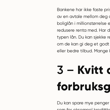
Bankene har ikke faste pri
av en avtale mellom deg 
boliglån i millionstørrels
redusere renta med. Har du
typen lån. Du kan sjekke 
om de kan gi deg et godt 
eller bedre tilbud. Mange 
Kvitt
3 –
forbruksg
Du kan spare mye penger p
som for eksempel kredittk