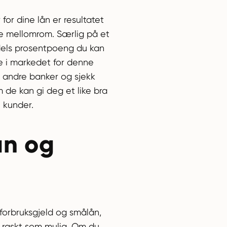
for dine lån er resultatet
e mellomrom. Særlig på et
ndels prosentpoeng du kan
te i markedet for denne
e andre banker og sjekk
 de kan gi deg et like bra
e kunder.
ån og
forbruksgjeld og smålån,
å raskt som mulig. Om du