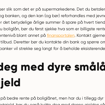
ser slik som det er på supermarkedene. Det du betaler 
og banken, og den kan (og bør) reforhandles med jevn
e er det betydelige årlige summer å spare på hvert tie
 boliglån, bør du først sjekke hva som er billigste ren
rentenivå blant annet på
finansportalen
. Kontakt gjern
tilbud. Deretter bør du kontakte din bank og spørre om
banker vil strekke seg langt for å beholde eksisterend
 deg med dyre smål
jeld
å bedre rente på boliglånet, men har du i tillegg dyr 
ortgjeld, bør du også kvitte deg med denne gjelden s