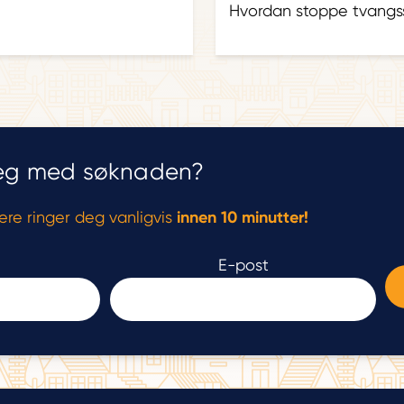
Hvordan stoppe tvangss
 deg med søknaden?
vere ringer deg vanligvis
innen 10 minutter!
E-post