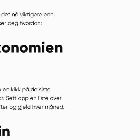
r det nå viktigere enn
iser deg hvordan:
økonomien
a en kikk på de siste
r. Sett opp en liste over
nter og gjeld hver måned.
in