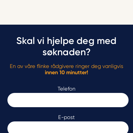
Skal vi hjelpe deg med
søknaden?
En av våre flinke rådgivere ringer deg vanligvis
innen 10 minutter!
Telefon
E-post