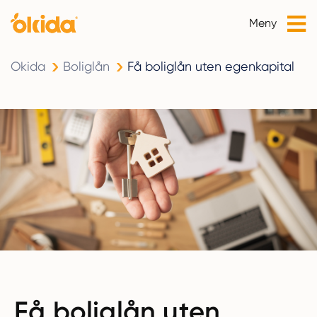
Meny
Okida
Boliglån
Få boliglån uten egenkapital
Få boliglån uten