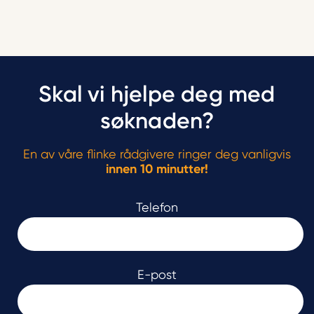
Skal vi hjelpe deg med
søknaden?
En av våre flinke rådgivere ringer deg vanligvis
innen 10 minutter!
Telefon
E-post