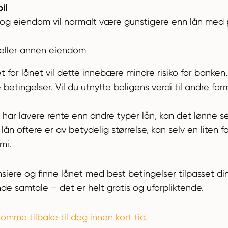
il
og eiendom vil normalt være gunstigere enn lån med pa
eller annen eiendom
et for lånet vil dette innebære mindre risiko for banken
betingelser. Vil du utnytte boligens verdi til andre fo
 har lavere rente enn andre typer lån, kan det lønne s
ån oftere er av betydelig størrelse, kan selv en liten for
mi.
nsiere og finne lånet med best betingelser tilpasset d
nde samtale – det er helt gratis og uforpliktende.
komme tilbake til deg innen kort tid.