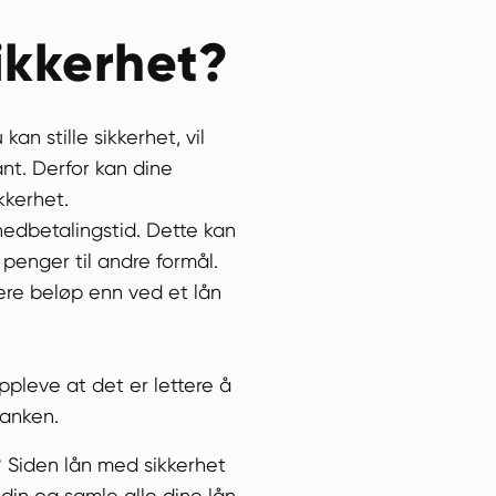
sikkerhet?
n stille sikkerhet, vil
nt. Derfor kan dine
kkerhet.
 nedbetalingstid. Dette kan
 penger til andre formål.
ere beløp enn ved et lån
ppleve at det er lettere å
banken.
t? Siden lån med sikkerhet
 din og samle alle dine lån