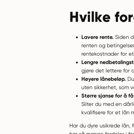
Hvilke fo
Lavere rente.
Siden de
renten og betingelse
rentekostnader for et
Lengre nedbetalingst
gjøre det lettere for 
Høyere lånebeløp.
Du 
uten sikkerhet, som v
Større sjanse for å få
Sliter du med en dårl
kvalifisere for et lå
Har du dyre usikrede lån, 
har så mange fordeler i fo