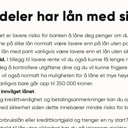
rdeler har lån med 
t er lavere risiko for banken å låne deg penger om du ka
ne på slike lån normalt være lavere enn på lån uten pa
 lån med pant vanligvis være lavere enn et lån uten si
id.
I tillegg til lavere rente vil du også kunne få lengre
deg å kontrollere utgiftene dine og du vil kunne frigjøre
vil også normalt ha muligheten for å låne et mye høy
anligvis bare går opp til 350 000 kroner.
 innvilget lånet
.
ig kredittverdighet og betalingsanmerkninger kan du o
n med sikkerhet siden dette innebærer mindre risiko for 
forbrukslån eller kredittkortgjeld og trenger en ny star
rhold til lån uten sikkerhet bør du gå igjennom gjelden