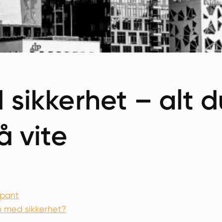
sikkerhet – alt d
å vite
 pant
ån med sikkerhet?