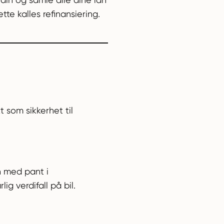
te kalles refinansiering.
t som sikkerhet til
n med pant i
g verdifall på bil.