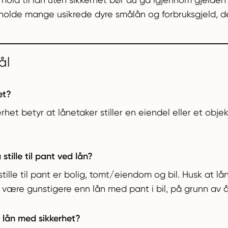
beholde mange usikrede dyre smålån og forbruksgjeld, det
ål
et?
rhet betyr at lånetaker stiller en eiendel eller et objek
 stille til pant ved lån?
tille til pant er bolig, tomt/eiendom og bil. Husk at lå
være gunstigere enn lån med pant i bil, på grunn av årli
 lån med sikkerhet?