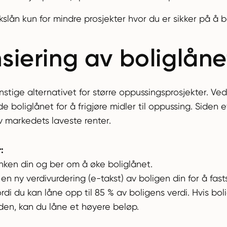
slån kun for mindre prosjekter hvor du er sikker på å be
nsiering av boliglåne
stige alternativet for større oppussingsprosjekter. Ve
 boliglånet for å frigjøre midler til oppussing. Siden e
v markedets laveste renter.
:
nken din og ber om å øke boliglånet.
 en ny verdivurdering (e-takst) av boligen din for å fas
ordi du kan låne opp til 85 % av boligens verdi. Hvis bol
den, kan du låne et høyere beløp.