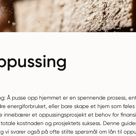
oppussing
ssing: Å pusse opp hjemmet er en spennende prosess, en
dre energiforbruket, eller bare skape et hjem som føl
te innebærer et oppussingsprosjekt et behov for finansi
n totale kostnaden og prosjektets suksess. Denne guide
 vi svarer også på ofte stilte spørsmål om lån til oppu