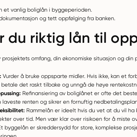
 et vanlig boliglån i byggeperioden.
 dokumentasjon og tett oppfølging fra banken.
r du riktig lån til op
prosjektets omfang, din økonomiske situasjon og din per
:
Vurder å bruke oppsparte midler. Hvis ikke, kan et fo
an betale det raskt tilbake og unngå de høye rentekost
ppussing:
Refinansiering av boliglånet er ofte det beste
n laveste renten og sikrer en fornuftig nedbetalingsplan
ksibilitet:
Rammelån er ideelt hvis du vet at du vil ha
jekter over tid. Men vær klar over risikoen for å miste o
t byggelån er skreddersydd for store, komplekse prosjek
eringen.