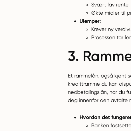
Svært lav rente, 
Økte midler til p
Ulemper:
Krever ny verdivu
Prosessen tar len
3. Rammel
Et rammelån, også kjent so
kredittramme du kan dispone
nedbetalingslån, har du ful
deg innenfor den avtalte
Hvordan det fungerer
Banken fastsette