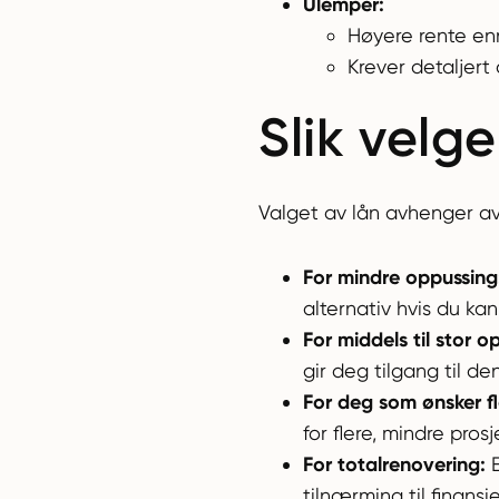
Ulemper:
Høyere rente enn
Krever detaljert
Slik velge
Valget av lån avhenger av 
For mindre oppussing
alternativ hvis du k
For middels til stor o
gir deg tilgang til de
For deg som ønsker fle
for flere, mindre pros
For totalrenovering:
E
tilnærming til finansi