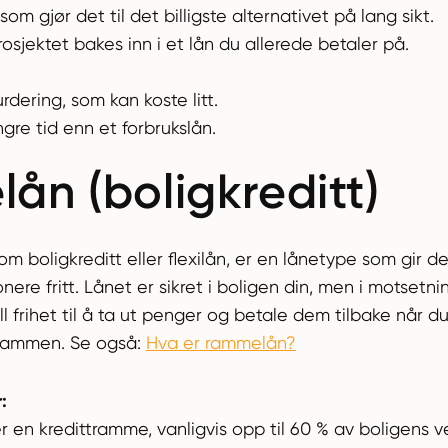
som gjør det til det billigste alternativet på lang sikt.
rosjektet bakes inn i et lån du allerede betaler på.
rdering, som kan koste litt.
gre tid enn et forbrukslån.
ån (boligkreditt)
m boligkreditt eller flexilån, er en lånetype som gir de
re fritt. Lånet er sikret i boligen din, men i motsetning
l frihet til å ta ut penger og betale dem tilbake når du
 rammen. Se også:
Hva er rammelån?
:
r en kredittramme, vanligvis opp til 60 % av boligens ve