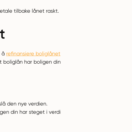
tale tilbake lånet raskt.
t
d å
refinansiere boliglånet
t boliglån har boligen din
tslå den nye verdien.
igen din har steget i verdi