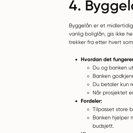
4. Byggel
Byggelån er et midlertidig 
vanlig boliglån, gis ikke
trekker fra etter hvert som
Hvordan det fungerer
Du og banken uta
Banken godkjenne
Du betaler kun r
Når prosjektet er
Fordeler:
Tilpasset store 
Banken hjelper m
budsjett.