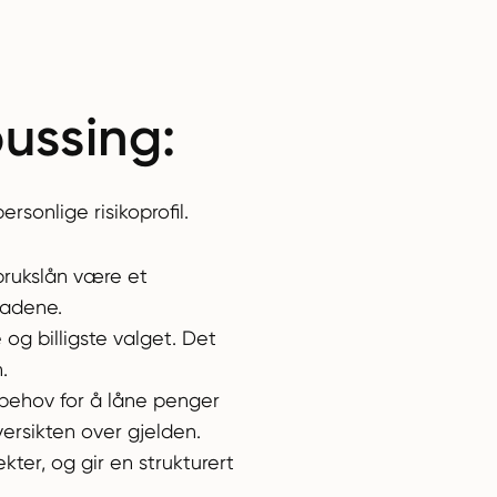
pussing:
sonlige risikoprofil.
rbrukslån være et
nadene.
 og billigste valget. Det
.
 behov for å låne penger
versikten over gjelden.
ter, og gir en strukturert