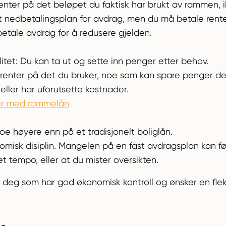
enter på det beløpet du faktisk har brukt av rammen,
st nedbetalingsplan for avdrag, men du må betale ren
 betale avdrag for å redusere gjelden.
litet: Du kan ta ut og sette inn penger etter behov.
renter på det du bruker, noe som kan spare penger de
eller har uforutsette kostnader.
er med rammelån
oe høyere enn på et tradisjonelt boliglån.
misk disiplin. Mangelen på en fast avdragsplan kan føre
et tempo, eller at du mister oversikten.
deg som har god økonomisk kontroll og ønsker en fleks