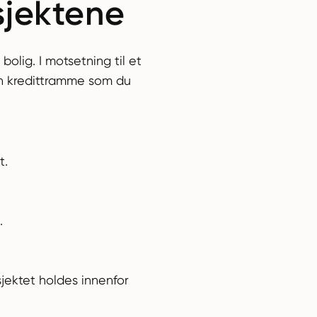
sjektene
olig. I motsetning til et
en kredittramme som du
t.
.
jektet holdes innenfor