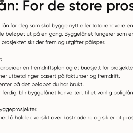
ån: For de store pro
lån for deg som skal bygge nytt eller totalrenovere en b
 hele beløpet ut på en gang. Byggelånet fungerer som 
 prosjektet skrider frem og utgifter påløper.
:
rbeider en fremdriftsplan og et budsjett for prosjekte
r utbetalinger basert på fakturaer og fremdrift.
enter på det beløpet du har brukt.
 ferdig, blir byggelånet konvertert til et vanlig boliglån
byggeprosjekter.
ed å holde oversikt over kostnadene og sikrer at pros