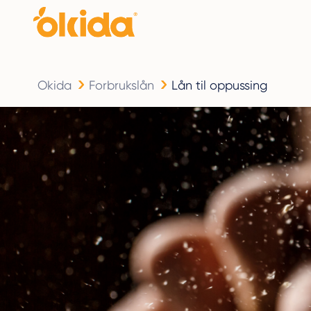
Okida
Forbrukslån
Lån til oppussing