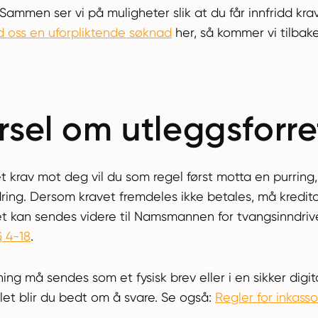
 Sammen ser vi på muligheter slik at du får innfridd k
d oss en uforpliktende søknad
her, så kommer vi tilbake
rsel om utleggsforr
 krav mot deg vil du som regel først motta en purring,
ring. Dersom kravet fremdeles ikke betales, må kredit
et kan sendes videre til Namsmannen for tvangsinndrive
§ 4-18
.
ing må sendes som et fysisk brev eller i en sikker digit
let blir du bedt om å svare. Se også:
Regler for inkass