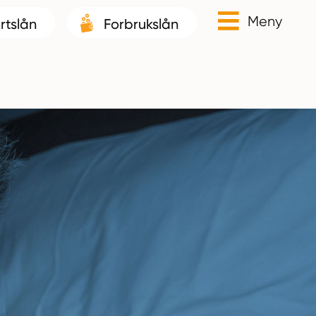
Meny
rtslån
Forbrukslån