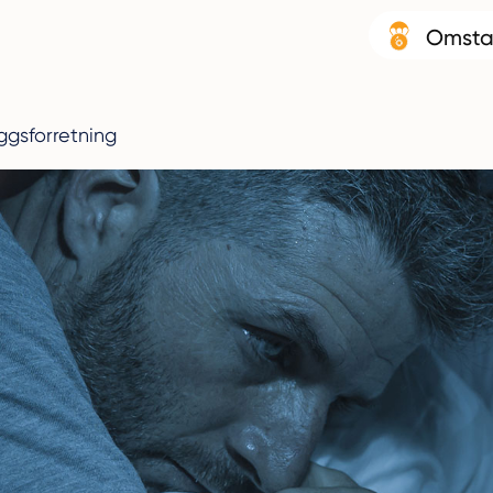
Omsta
ggsforretning