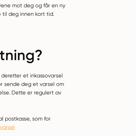
ravene mot deg og får en ny
 til deg innen kort tid.
etning?
 deretter et inkassovarsel
or sende deg et varsel om
lse. Dette er regulert av
al postkasse, som for
ovarsel