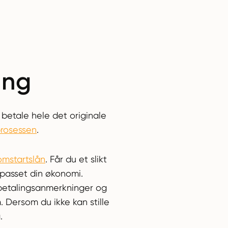
ing
 betale hele det originale
prosessen
.
omstartslån
. Får du et slikt
ilpasset din økonomi.
 betalingsanmerkninger og
. Dersom du ikke kan stille
g.