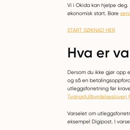
Vi i Okida kan hjelpe deg.
økonomisk start. Bare
sen
START SØKNAD HER
Hva er va
Dersom du ikke gjør opp et
og så en betalingsoppford
utleggsforretning før krav
Tvangsfullbyrdelsesloven 
Varselet om utleggsforretn
eksempel Digipost. I varse