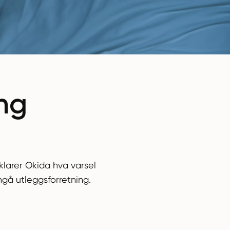
ing
klarer Okida hva varsel
ngå utleggsforretning.