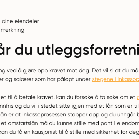
i dine eiendeler
nmerkning
år du utleggsforretn
ng ved å gjøre opp kravet mot deg. Det vil si at du må
rer og salærer som har påløpt under
stegene i inkasso
et til å betale kravet, kan du forsøke å ta søke om et
nfris og du vil i stedet sitte igjen med et lån som er t
lån er at inkassoprosessen stopper opp og du unngår
å et omstartslån må du kunne stille med pant i eiendom
an du få en kausjonist til å stille med sikkerhet for de