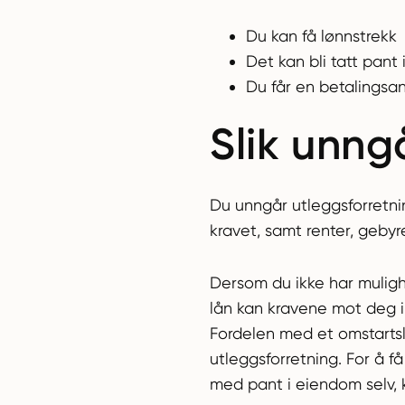
Du kan få lønnstrekk
Det kan bli tatt pant 
Du får en betalingsa
Slik unng
Du unngår utleggsforretni
kravet, samt renter, geby
Dersom du ikke har muligh
lån kan kravene mot deg in
Fordelen med et omstarts
utleggsforretning. For å f
med pant i eiendom selv, k